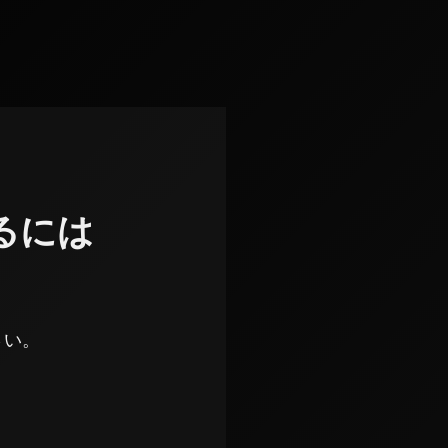
るには
さい。