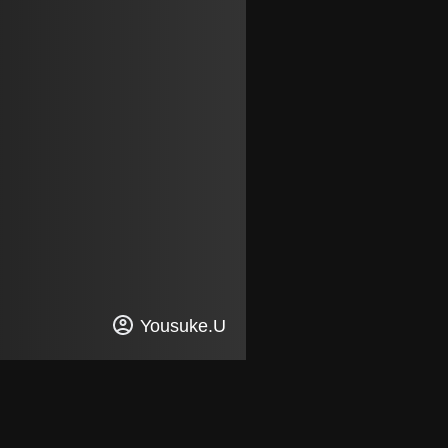
Yousuke.U