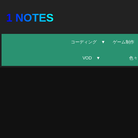
1 NOTES
コーディング ▼
ゲーム制作
VOD ▼
色々