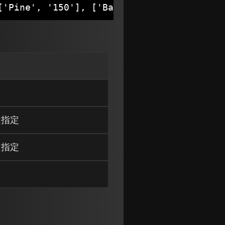
'Pine', '150'], ['Banana', '70']])
は指定
は指定