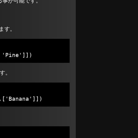
る事が可能です。
ります。
ます。
,['Banana']])