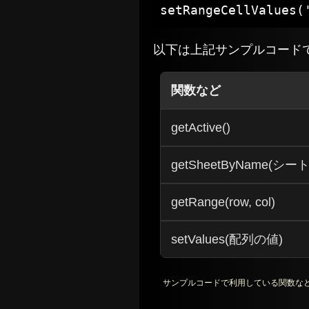
setRangeCellValues(
以下は上記サンプルコード
関数など
getActive()
getSheetByName(シー
getRange(row, col)
setValues(配列の値)
サンプルコードで利用している関数な