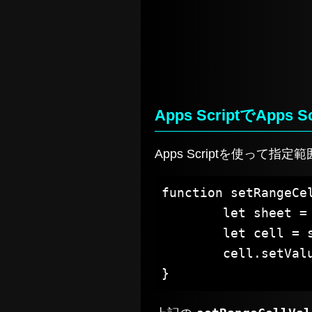
Apps ScriptでA
Apps Scriptを使っ
function setRangeCe
	let sheet = SpreadsheetApp.getActive().getSheetByName(sheet_name)

	let cell = sheet.getRange(start_row, start_col, end_row, end_col)

	cell.setValues(values)
