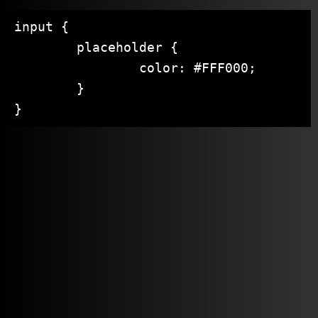
input {

	placeholder {

		color: #FFF000;

	}

}