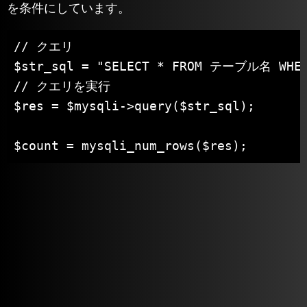
を条件にしています。
// クエリ

$str_sql = "SELECT * FROM テーブル名 WHERE
// クエリを実行

$res = $mysqli->query($str_sql);

$count = mysqli_num_rows($res);