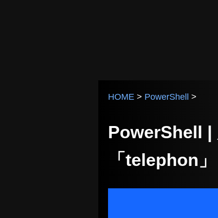
HOME
>
PowerShell
>
PowerShe
「telephon」