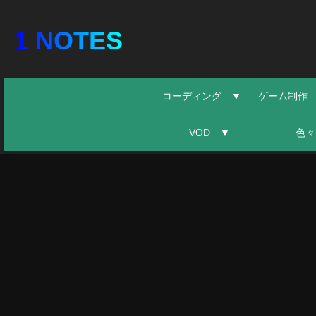
1 NOTES
コーディング ▼
ゲーム制作
VOD ▼
色々