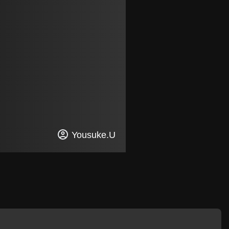
Yousuke.U