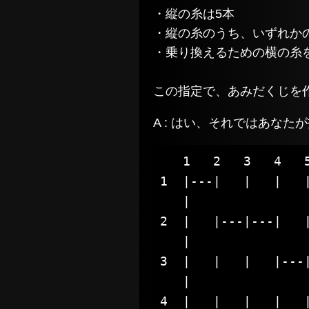
・縦の糸は5本
・縦の糸のうち、いずれか
・乗り換えるための横の糸
この指定で、あみだくじを
A : はい、それではあな
   1   2   3   4   5
1  |---|   |   |   |
   |				   |

2  |   |---|---|   |
   |				   |

3  |   |   |   |---|
   |				   |

4  |   |   |   |   |