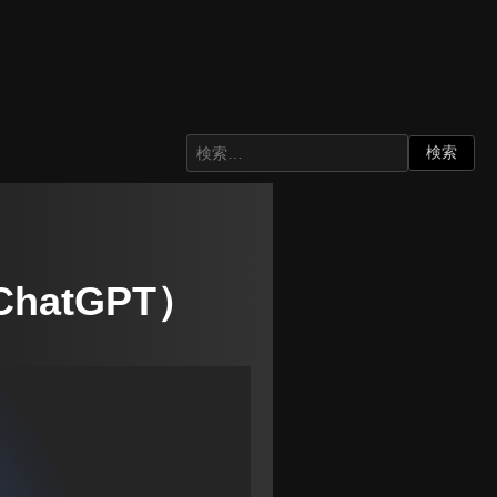
atGPT）