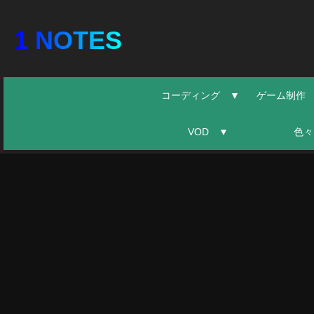
1 NOTES
コーディング ▼
ゲーム制作
VOD ▼
色々