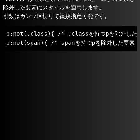
除外した要素にスタイルを適用します。
引数はカンマ区切りで複数指定可能です。
p:not(.class){ /* .classを持つpを除外した要
p:not(span){ /* spanを持つpを除外した要素 *