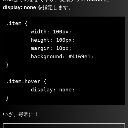
display: none
を指定します。
.item {

	width: 100px;

	height: 100px;

	margin: 10px;

	background: #4169e1;

}

.item:hover {

	display: none;

}
いざ、尋常に！