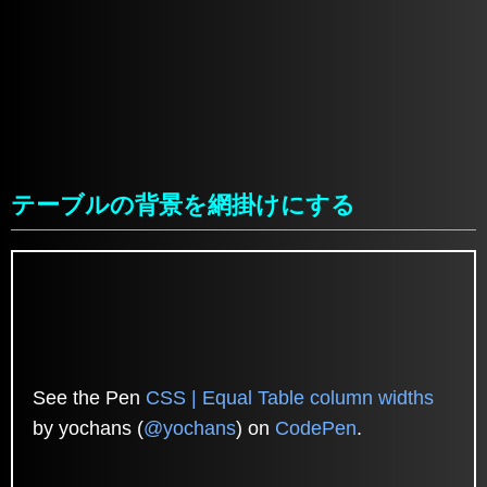
テーブルの背景を網掛けにする
See the Pen
CSS | Equal Table column widths
by yochans (
@yochans
) on
CodePen
.