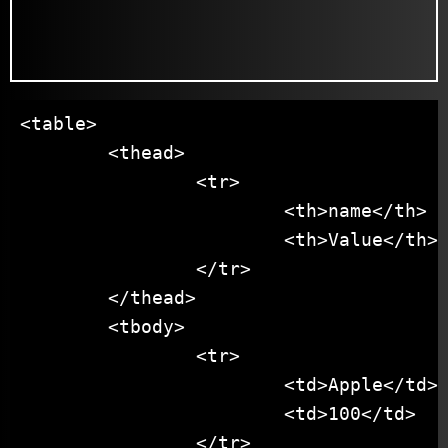
<table>

	<thead>

		<tr>

			<th>name</th>

			<th>Value</th>

		</tr>

	</thead>

	<tbody>

		<tr>

			<td>Apple</td>

			<td>100</td>

		</tr>
