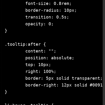
	font-size: 0.8rem;

	border-radius: 10px;

	transition: 0.5s;

	opacity: 0;

}

.tooltip:after {

	content: "";

	position: absolute;

	top: 10px;

	right: 100%;

	border: 5px solid transparent;

	border-right: 12px solid #0091EA;

}
