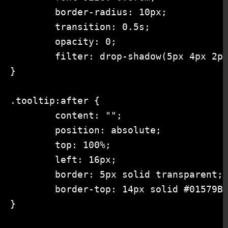
	border-radius: 10px;

	transition: 0.5s;

	opacity: 0;

	filter: drop-shadow(5px 4px 2px rgba(0, 0, 0, 0.5));

}

.tooltip:after {

	content: "";

	position: absolute;

	top: 100%;

	left: 16px;

	border: 5px solid transparent;

	border-top: 14px solid #01579B;

}
