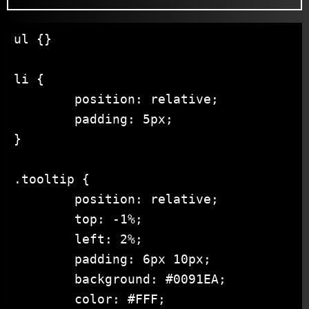
ul {}

li {

	position: relative;

	padding: 5px;

}

.tooltip {

	position: relative;

	top: -1%;

	left: 2%;

	padding: 6px 10px;

	background: #0091EA;

	color: #FFF;
