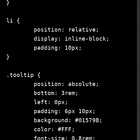
}

li {

	position: relative;

	display: inline-block;

	padding: 10px;

}

.tooltip {

	position: absolute;

	bottom: 3rem;

	left: 0px;

	padding: 6px 10px;

	background: #01579B;

	color: #FFF;

	font-size: 0.8rem;
