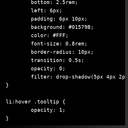
	bottom: 2.5rem;

	left: 6px;

	padding: 6px 10px;

	background: #01579B;

	color: #FFF;

	font-size: 0.8rem;

	border-radius: 10px;

	transition: 0.5s;

	opacity: 0;

	filter: drop-shadow(5px 4px 2px rgba(0, 0, 0, 0.5));

}

li:hover .tooltip {

	opacity: 1;

}