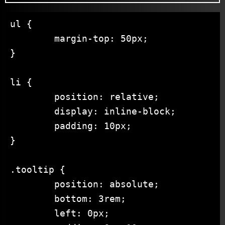
ul {

	margin-top: 50px;

}

li {

	position: relative;

	display: inline-block;

	padding: 10px;

}

.tooltip {

	position: absolute;

	bottom: 3rem;

	left: 0px;
