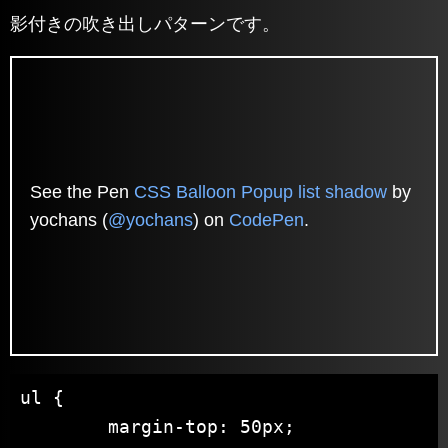
影付きの吹き出しパターンです。
See the Pen
CSS Balloon Popup list shadow
by
yochans (
@yochans
) on
CodePen
.
ul {

	margin-top: 50px;
