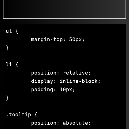
ul {

	margin-top: 50px;

}

li {

	position: relative;

	display: inline-block;

	padding: 10px;

}

.tooltip {

	position: absolute;
