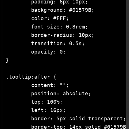
	padding: 6px 10px;

	background: #01579B;

	color: #FFF;

	font-size: 0.8rem;

	border-radius: 10px;

	transition: 0.5s;

	opacity: 0;

}

.tooltip:after {

	content: "";

	position: absolute;

	top: 100%;

	left: 16px;

	border: 5px solid transparent;

	border-top: 14px solid #01579B;
