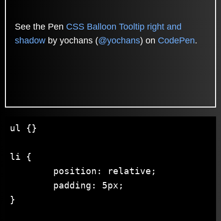
See the Pen
CSS Balloon Tooltip right and
shadow
by yochans (
@yochans
) on
CodePen
.
ul {}

li {

	position: relative;

	padding: 5px;

}
