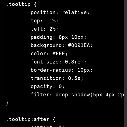
.tooltip {

	position: relative;

	top: -1%;

	left: 2%;

	padding: 6px 10px;

	background: #0091EA;

	color: #FFF;

	font-size: 0.8rem;

	border-radius: 10px;

	transition: 0.5s;

	opacity: 0;

	filter: drop-shadow(5px 4px 2px rgba(0, 0, 0, 0.5));

}

.tooltip:after {
