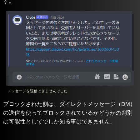
す。
メッセージを送信できませんでした
ブロックされた側は、ダイレクトメッセージ（DM）
の送信を使ってブロックされているかどうかの判別
は可能性としてでしか知る事はできません。