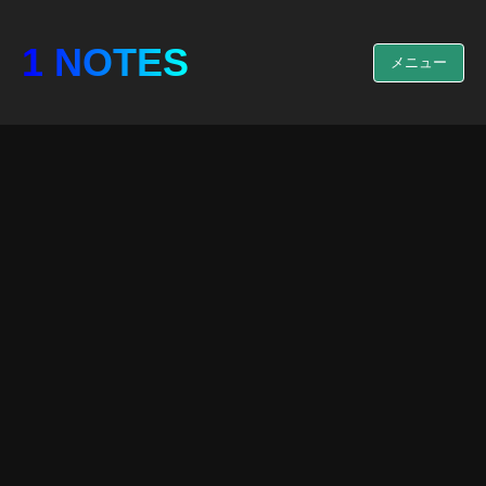
1 NOTES
メニュー