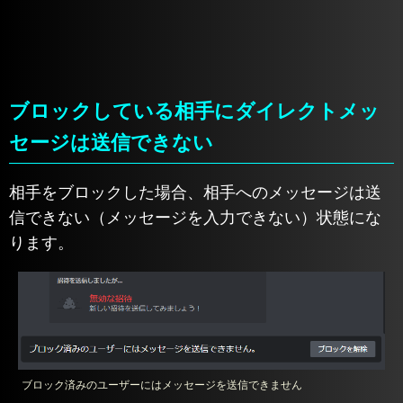
ブロックしている相手にダイレクトメッ
セージは送信できない
相手をブロックした場合、相手へのメッセージは送
信できない（メッセージを入力できない）状態にな
ります。
ブロック済みのユーザーにはメッセージを送信できません