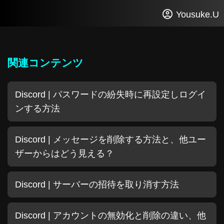
Yousuke.U
関連コンテンツ
Discord | パスワードの紛失時に再設定しログイ
ンする方法
Discord | メッセージを削除する方法と、他ユー
ザーからはどう見える？
Discord | サーバーの招待を取り消す方法
Discord | アカウントの無効化と削除の違い、他