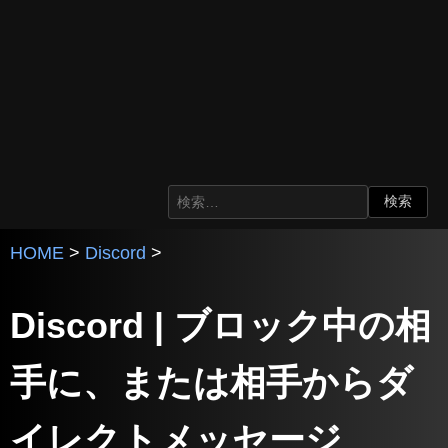
HOME
>
Discord
>
Discord | ブロック中の相
手に、または相手からダ
イレクトメッセージ