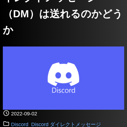
（DM）は送れるのかどう
か
2022-09-02
Discord
Discord ダイレクトメッセージ