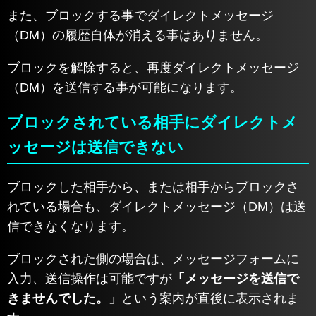
また、ブロックする事でダイレクトメッセージ
（DM）の履歴自体が消える事はありません。
ブロックを解除すると、再度ダイレクトメッセージ
（DM）を送信する事が可能になります。
ブロックされている相手にダイレクトメ
ッセージは送信できない
ブロックした相手から、または相手からブロックさ
れている場合も、ダイレクトメッセージ（DM）は送
信できなくなります。
ブロックされた側の場合は、メッセージフォームに
入力、送信操作は可能ですが
「メッセージを送信で
きませんでした。」
という案内が直後に表示されま