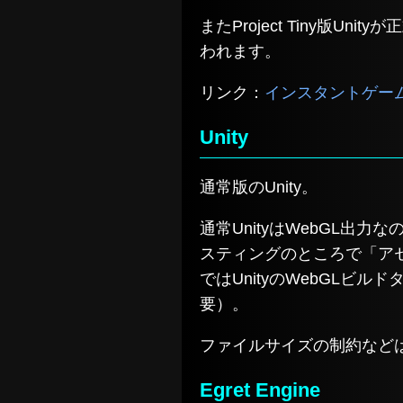
またProject Tiny
われます。
リンク：
インスタントゲーム | 
Unity
通常版のUnity。
通常UnityはWebGL出
スティングのところで「ア
ではUnityのWebGLビル
要）。
ファイルサイズの制約などは
Egret Engine