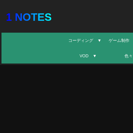
1 NOTES
コーディング ▼
ゲーム制作
VOD ▼
色々