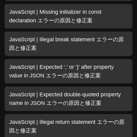
JavaScript | Missing initializer in const
declaration エラーの原因と修正案
JavaScript | Illegal break statement エラーの原
因と修正案
JavaScript | Expected ‘,’ or ‘}’ after property
value in JSON エラーの原因と修正案
JavaScript | Expected double-quoted property
name in JSON エラーの原因と修正案
JavaScript | Illegal return statement エラーの原
因と修正案