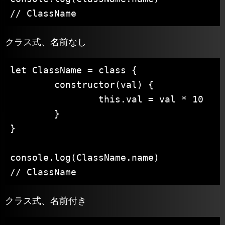
// ClassName
クラス式、名前なし
let ClassName = class {

	constructor(val) {

		this.val = val * 10

	}

}

console.log(ClassName.name)

// ClassName
クラス式、名前付き