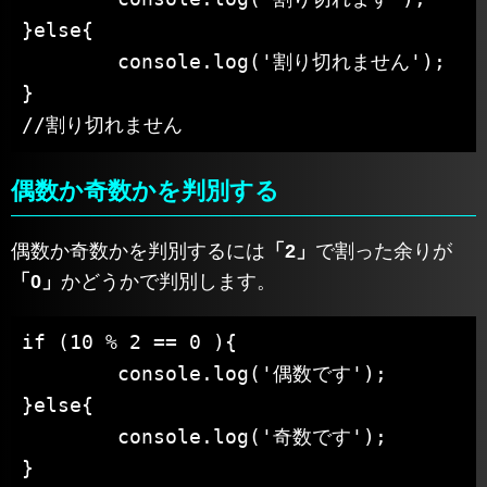
}else{

	console.log('割り切れません');

}

//割り切れません
偶数か奇数かを判別する
偶数か奇数かを判別するには
「2」
で割った余りが
「0」
かどうかで判別します。
if (10 % 2 == 0 ){

	console.log('偶数です');

}else{

	console.log('奇数です');

}
