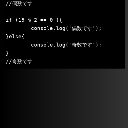
//偶数です

if (15 % 2 == 0 ){

	console.log('偶数です');

}else{

	console.log('奇数です');

}

//奇数です