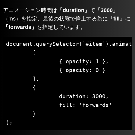
アニメーション時間は
「duration」
で
「3000」
（ms）を指定、最後の状態で停止する為に
「fill」
に
「forwards」
を指定しています。
document.querySelector(`#item`).animate
	[

		{ opacity: 1 },

		{ opacity: 0 }

	],

	{

		duration: 3000,

		fill: 'forwards'

	}

);