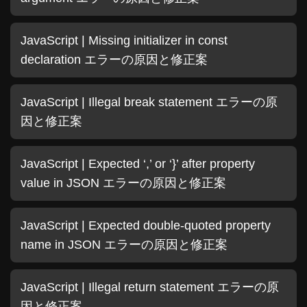
JavaScript | Missing initializer in const
declaration エラーの原因と修正案
JavaScript | Illegal break statement エラーの原
因と修正案
JavaScript | Expected ‘,’ or ‘}’ after property
value in JSON エラーの原因と修正案
JavaScript | Expected double-quoted property
name in JSON エラーの原因と修正案
JavaScript | Illegal return statement エラーの原
因と修正案