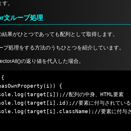
ます。
()のfor文ループ処理
()は返り値の結果がひとつであっても配列として取得します。
ループ処理をする方法のうちひとつを紹介しています。
electorAll()の返り値を代入した場合。
{
