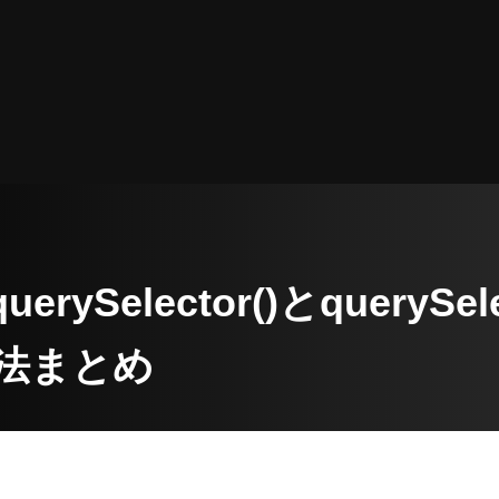
 querySelector()とquerySe
法まとめ