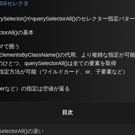
t CSSセレクタ
rySelector()やquerySelectorAll()のセレクター
ectorAll()の基本
マで囲う
やgetElementsByClassName()の代用、より複雑な指定が可
最初のひとつ、querySelectorAll()は全ての要素を取得
の指定方法が可能（ワイルドカード、or、子要素など）
::afterなど）の指定は空値が返る
目次
SelectorAll()の違い