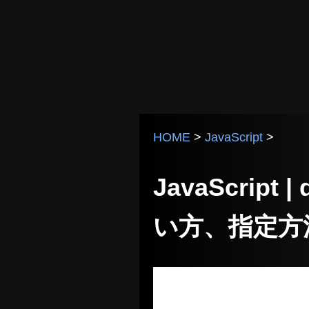
HOME
>
JavaScript
>
JavaScript |
い方、指定方