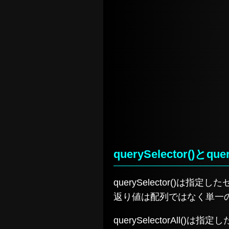
querySelector()とque
querySelector()
返り値は配列ではなく単一
querySelectorAll