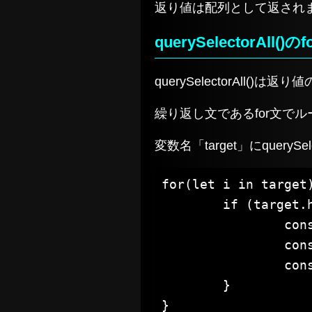
返り値は配列として返され
querySelectorAll
querySelectorAll
繰り返し文であるfor文で
変数名「target」にqueryS
for(let i in target)
	if (target.hasOwnProperty(i)) {

		console.log(target[i]);//配列の中身、HTML要素

		console.log(target[i].id);//要素に付与されているid

		console.log(target[i].className);//要素に付与されているclass名

	}

}