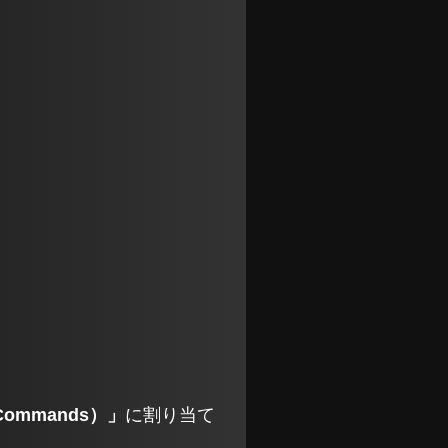
ommands）」
に割り当て