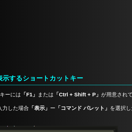
表示するショートカットキー
トキーには
「F1」
または
「Ctrl + Shift + P」
が用意され
入力した場合
「表示」
ー
「コマンド パレット」
を選択し