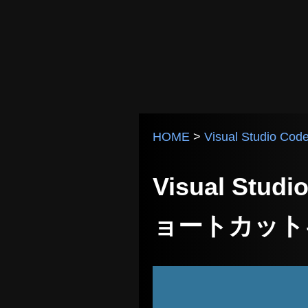
HOME
>
Visual Studio Cod
Visual St
ョートカット