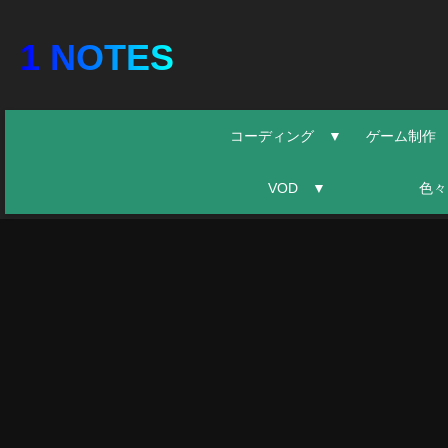
1 NOTES
コーディング ▼
ゲーム制作
VOD ▼
色々