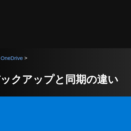
>
OneDrive
>
 | バックアップと同期の違い