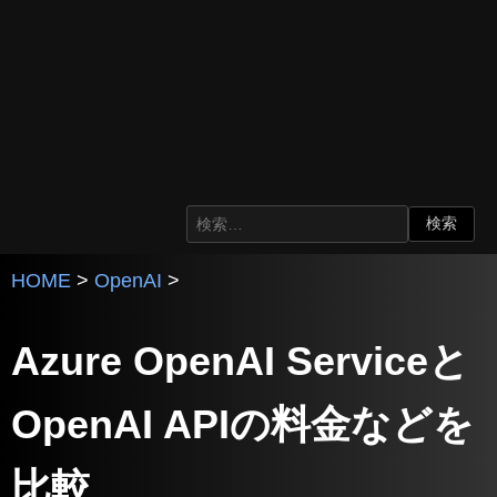
HOME
>
OpenAI
>
Azure OpenAI Serviceと
OpenAI APIの料金などを
比較