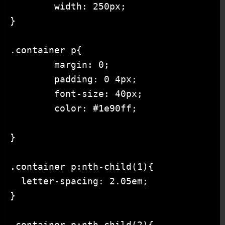
	width: 250px;

}

.container p{

	margin: 0;

	padding: 0 4px;

	font-size: 40px;

	color: #1e90ff;

}

.container p:nth-child(1){

  letter-spacing: 2.05em;

}

.container p:nth-child(2){
