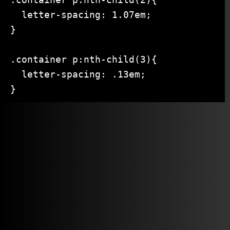
  letter-spacing: 1.07em;

}

.container p:nth-child(3){

  letter-spacing: .13em;

}