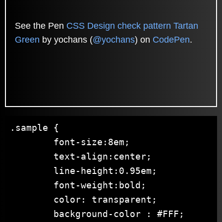
See the Pen
CSS Design check pattern Tartan
Green
by yochans (
@yochans
) on
CodePen
.
.sample {

	font-size:8em;

	text-align:center;

	line-height:0.95em;

	font-weight:bold;

	color: transparent;

	background-color : #FFF;
