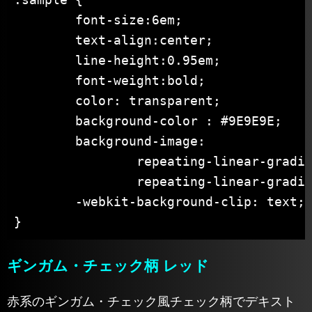
	font-size:6em;

	text-align:center;

	line-height:0.95em;

	font-weight:bold;

	color: transparent;

	background-color : #9E9E9E;

	background-image:

		repeating-linear-gradient( 0deg, rgba(0, 0, 0, .5) 0px 8px, transparent 8px 16px),

		repeating-linear-gradient( 90deg, rgba(0, 0, 0, .5) 0px 8px, transparent 8px 16px);

	-webkit-background-clip: text;

}
ギンガム・チェック柄 レッド
赤系のギンガム・チェック風チェック柄でデキスト