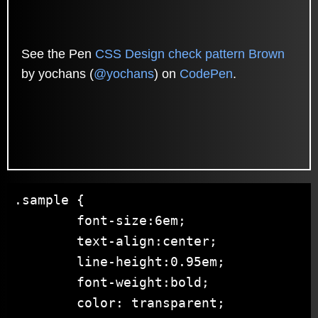
See the Pen
CSS Design check pattern Brown
by yochans (
@yochans
) on
CodePen
.
.sample {

	font-size:6em;

	text-align:center;

	line-height:0.95em;

	font-weight:bold;

	color: transparent;
