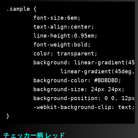
.sample {

	font-size:6em;

	text-align:center;

	line-height:0.95em;

	font-weight:bold;

	color: transparent;

	background: linear-gradient(45deg, #212121 25%, transparent 25%, transparent 75%, #212121 75%),

		linear-gradient(45deg, #212121 25%, transparent 25%, transparent 75%, #212121 75%);

	background-color: #BDBDBD;

	background-size: 24px 24px;

	background-position: 0 0, 12px 12px;

	-webkit-background-clip: text;

}
チェッカー柄 レッド