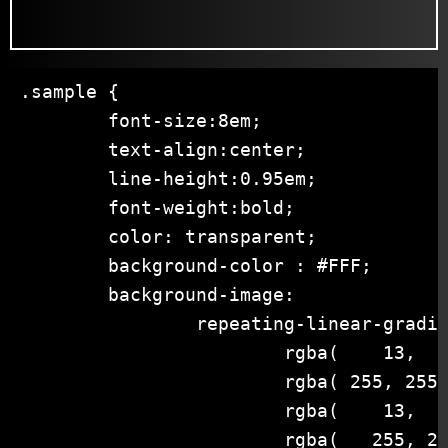
.sample {

	font-size:8em;

	text-align:center;

	line-height:0.95em;

	font-weight:bold;

	color: transparent;

	background-color : #FFF;

	background-image:

		repeating-linear-gradient( 0deg,

			rgba(	 13,  71, 161, .6) 0px 6px, /*青*/

			rgba( 255, 255, 255, .6) 6px 8px, /*白*/

			rgba(	 13,  71, 161, .6) 8px 10px, /*青*/

			rgba(	255, 214,   0, .6) 10px 12px, /*黄*/
