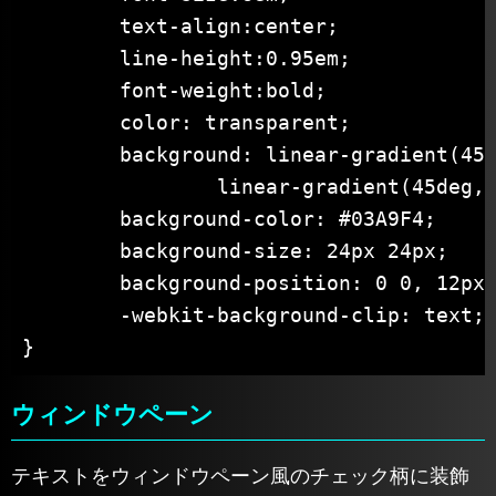
	text-align:center;

	line-height:0.95em;

	font-weight:bold;

	color: transparent;

	background: linear-gradient(45deg, #0277BD 25%, transparent 25%, transparent 75%, #0277BD 75%),

		linear-gradient(45deg, #0277BD 25%, transparent 25%, transparent 75%, #0277BD 75%);

	background-color: #03A9F4;

	background-size: 24px 24px;

	background-position: 0 0, 12px 12px;

	-webkit-background-clip: text;

}
ウィンドウペーン
テキストをウィンドウペーン風のチェック柄に装飾