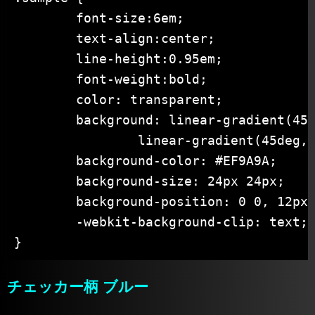
	font-size:6em;

	text-align:center;

	line-height:0.95em;

	font-weight:bold;

	color: transparent;

	background: linear-gradient(45deg, #D50000 25%, transparent 25%, transparent 75%, #D50000 75%),

		linear-gradient(45deg, #D50000 25%, transparent 25%, transparent 75%, #D50000 75%);

	background-color: #EF9A9A;

	background-size: 24px 24px;

	background-position: 0 0, 12px 12px;

	-webkit-background-clip: text;

}
チェッカー柄 ブルー