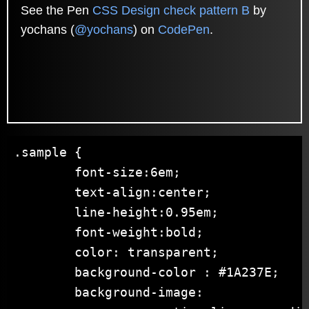
See the Pen
CSS Design check pattern B
by
yochans (
@yochans
) on
CodePen
.
.sample {

	font-size:6em;

	text-align:center;

	line-height:0.95em;

	font-weight:bold;

	color: transparent;

	background-color : #1A237E;

	background-image:
