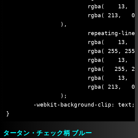
			rgba(	 13,  71, 161, .6) 12px 18px, /*青*/

			rgba( 213,   0,   0, .6) 18px 34px /*赤*/

		),

			repeating-linear-gradient( 90deg,

			rgba(	 13,  71, 161, 1) 0px 6px, /*青*/

			rgba( 255, 255, 255, 1) 6px 8px, /*白*/

			rgba(	 13,  71, 161, 1) 8px 10px, /*青*/

			rgba(	255, 214,   0, 1) 10px 12px, /*黄*/

			rgba(	 13,  71, 161, 1) 12px 18px, /*青*/

			rgba( 213,   0,   0, 1) 18px 34px /*赤*/

		);

	-webkit-background-clip: text;

}
タータン・チェック柄 ブルー