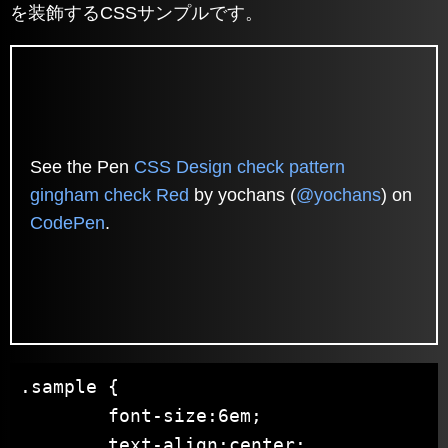
を装飾するCSSサンプルです。
See the Pen
CSS Design check pattern
gingham check Red
by yochans (
@yochans
) on
CodePen
.
.sample {

	font-size:6em;

	text-align:center;
