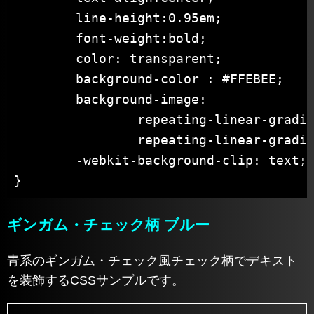
	line-height:0.95em;

	font-weight:bold;

	color: transparent;

	background-color : #FFEBEE;

	background-image:

		repeating-linear-gradient( 0deg, rgba(198, 40, 40, .5) 0px 8px,	transparent 8px 16px),

		repeating-linear-gradient( 90deg, rgba(198, 40, 40, .5) 0px 8px, transparent 8px 16px);

	-webkit-background-clip: text;

}
ギンガム・チェック柄 ブルー
青系のギンガム・チェック風チェック柄でデキスト
を装飾するCSSサンプルです。