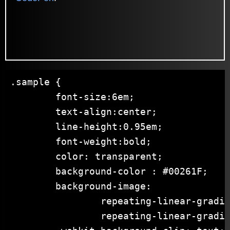
.sample {

	font-size:6em;

	text-align:center;

	line-height:0.95em;

	font-weight:bold;

	color: transparent;

	background-color : #00261F;

	background-image:

		repeating-linear-gradient( 0deg, #00695C 0px 1px, transparent 1px 10px),

		repeating-linear-gradient( 90deg, #00695C 0px 1px, transparent 1px 10px);
