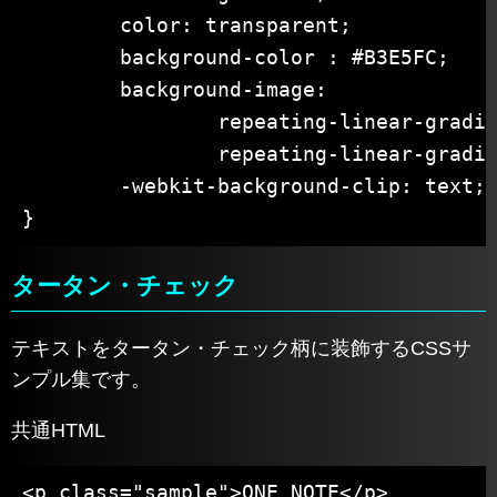
	color: transparent;

	background-color : #B3E5FC;

	background-image:

		repeating-linear-gradient( 0deg, rgba( 13,  71, 161, .5) 0px 8px, transparent 8px 16px),

		repeating-linear-gradient( 90deg, rgba( 13,  71, 161, .5) 0px 8px, transparent 8px 16px);

	-webkit-background-clip: text;

}
タータン・チェック
テキストをタータン・チェック柄に装飾するCSSサ
ンプル集です。
共通HTML
<p class="sample">ONE NOTE</p>