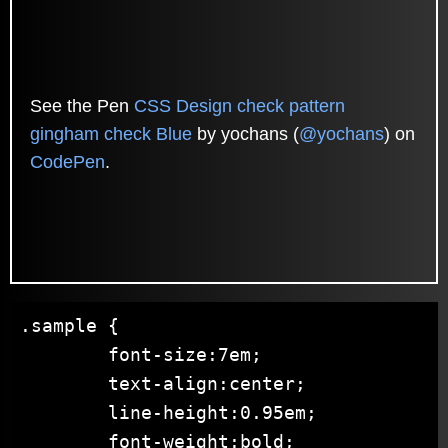
See the Pen
CSS Design check pattern
gingham check Blue
by yochans (
@yochans
) on
CodePen
.
.sample {

	font-size:7em;

	text-align:center;

	line-height:0.95em;

	font-weight:bold;
