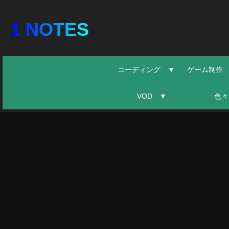
1 NOTES
コーディング ▼
ゲーム制作
VOD ▼
色々