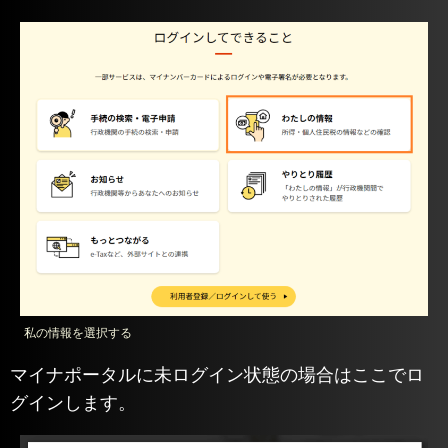
私の情報を選択する
マイナポータルに未ログイン状態の場合はここでロ
グインします。