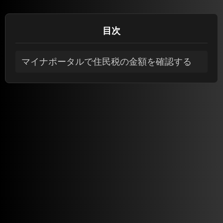
目次
マイナポータルで住民税の金額を確認する