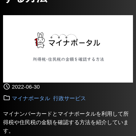
2022-06-30
マイナポータル
行政サービス
マイナンバーカードとマイナポータルを利用して所
得税や住民税の金額を確認する方法を紹介していま
す。