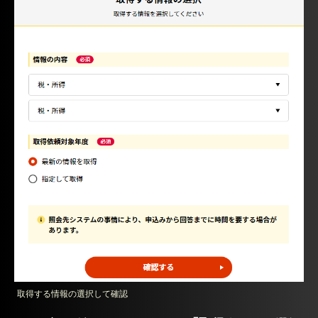
取得する情報の選択して確認