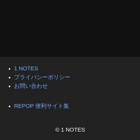
1 NOTES
プライバシーポリシー
お問い合わせ
REPOP 便利サイト集
© 1 NOTES