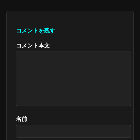
コメントを残す
コメント本文
名前