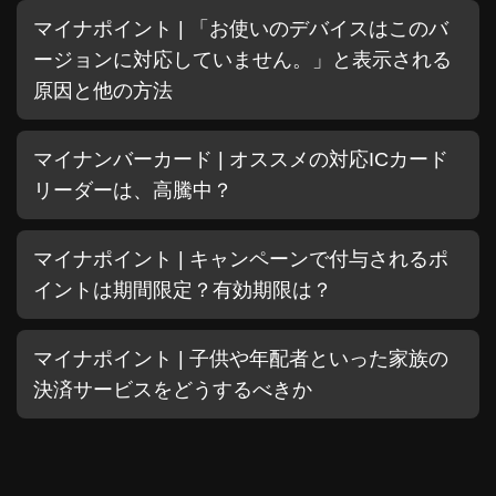
マイナポイント | 「お使いのデバイスはこのバ
ージョンに対応していません。」と表示される
原因と他の方法
マイナンバーカード | オススメの対応ICカード
リーダーは、高騰中？
マイナポイント | キャンペーンで付与されるポ
イントは期間限定？有効期限は？
マイナポイント | 子供や年配者といった家族の
決済サービスをどうするべきか