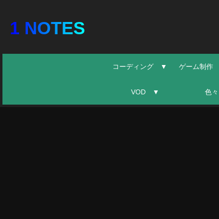
1 NOTES
コーディング ▼
ゲーム制作
VOD ▼
色々