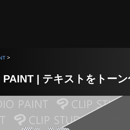
NT
>
DIO PAINT | テキストをト