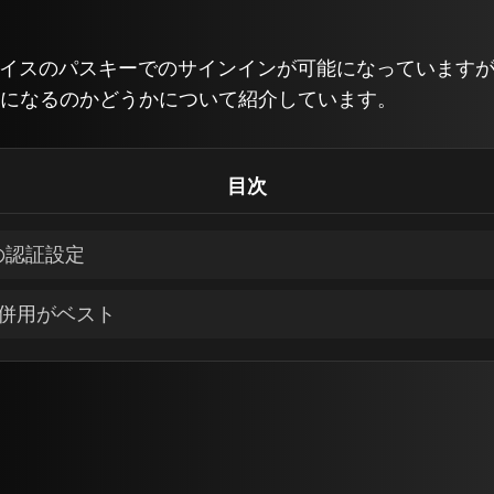
てデバイスのパスキーでのサインインが可能になっています
要になるのかどうかについて紹介しています。
目次
の認証設定
併用がベスト