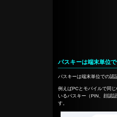
パスキーは端末単位で
パスキーは端末単位での認
例えばPCとモバイルで同じ
いるパスキー（PIN、顔認
す。