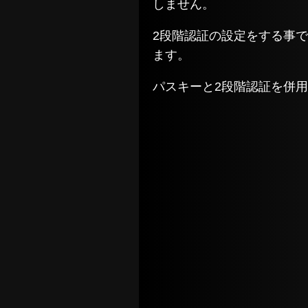
しません。
2段階認証の設定をする事
ます。
パスキーと2段階認証を併