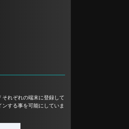
び それぞれの端末に登録して
グインする事を可能にしていま