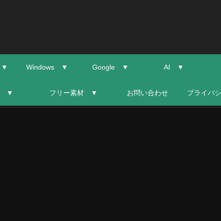
 ▼
Windows ▼
Google ▼
AI ▼
 ▼
フリー素材 ▼
お問い合わせ
プライバ