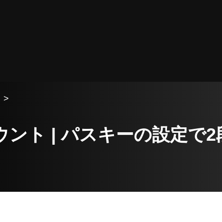
ト
>
アカウント | パスキーの設定で