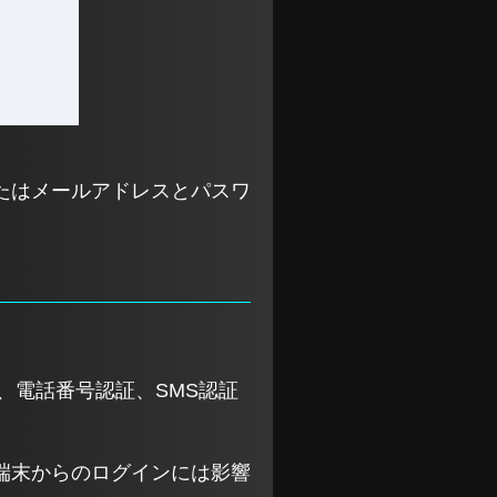
たはメールアドレスとパスワ
、電話番号認証、SMS認証
端末からのログインには影響