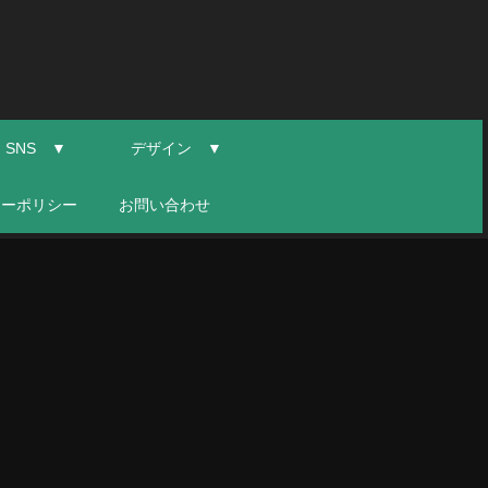
SNS ▼
デザイン ▼
シーポリシー
お問い合わせ