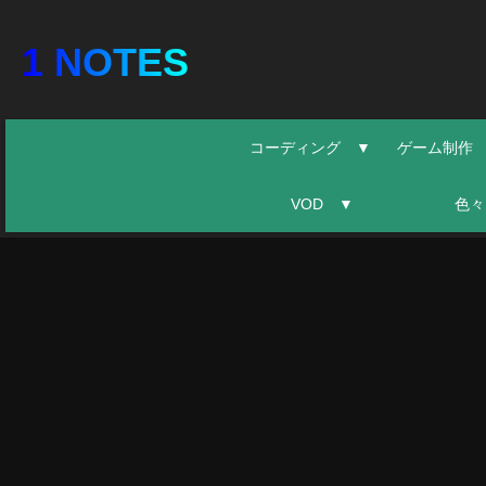
1 NOTES
コーディング ▼
ゲーム制作
VOD ▼
色々