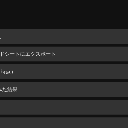
た
プレッドシートにエクスポート
6月時点）
てみた結果