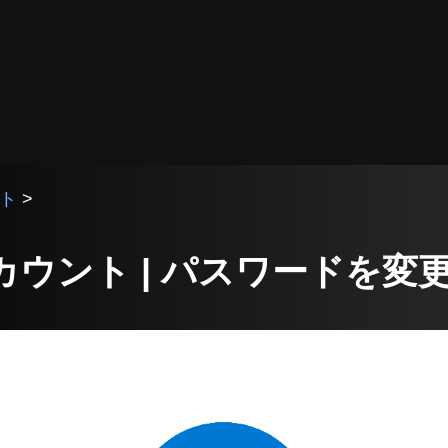
ント
>
t アカウント | パスワードを