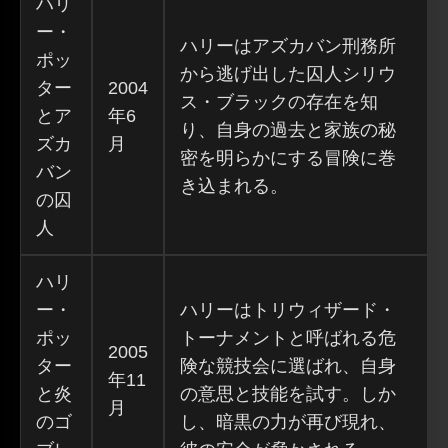
ハリ
ー・
ハリーはアズカバン刑務所
ポッ
から逃げ出した囚人シリウ
ター
2004
ス・ブラックの存在を知
とア
年6
り、自身の過去と家族の秘
ズカ
月
密を明らかにする冒険に巻
バン
き込まれる。
の囚
人
ハリ
ー・
ハリーはトリウィザード・
ポッ
トーナメントと呼ばれる危
2005
ター
険な競技会に選ばれ、自身
年11
と炎
の意思と技能を試す。しか
月
のゴ
し、暗黒の力が再び現れ、