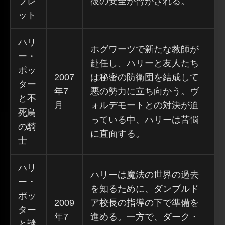
ブレ
彼の安全が脅かされる。
ット
ハリ
ホグワーツで新たな教師が
ー・
赴任し、ハリーと友人たち
ポッ
2007
は秘密の防衛団を結成して
ター
年7
悪の勢力に立ち向かう。ヴ
と不
月
ォルデモートとの対決が迫
死鳥
っている中、ハリーは苦悩
の騎
に直面する。
士
ハリ
ハリーは魔法の世界の過去
ー・
を知るために、ダンブルド
ポッ
2009
ア校長の指導の下で準備を
ター
年7
進める。一方で、ダーク・
と謎