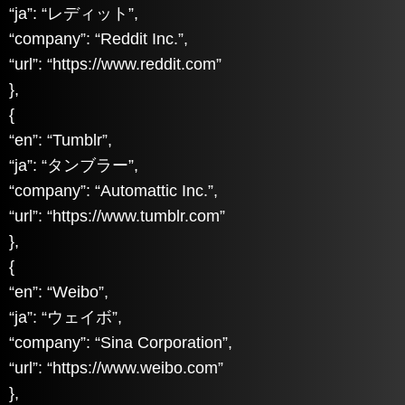
“ja”: “レディット”,
“company”: “Reddit Inc.”,
“url”: “https://www.reddit.com”
},
{
“en”: “Tumblr”,
“ja”: “タンブラー”,
“company”: “Automattic Inc.”,
“url”: “https://www.tumblr.com”
},
{
“en”: “Weibo”,
“ja”: “ウェイボ”,
“company”: “Sina Corporation”,
“url”: “https://www.weibo.com”
},