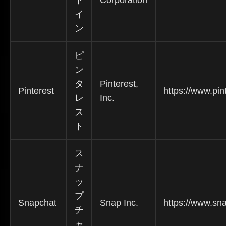
ト
Corporation
イ
ン
ピ
ン
タ
Pinterest,
Pinterest
https://www.pin
レ
Inc.
ス
ト
ス
ナ
ッ
プ
Snapchat
Snap Inc.
https://www.sn
チ
ャ