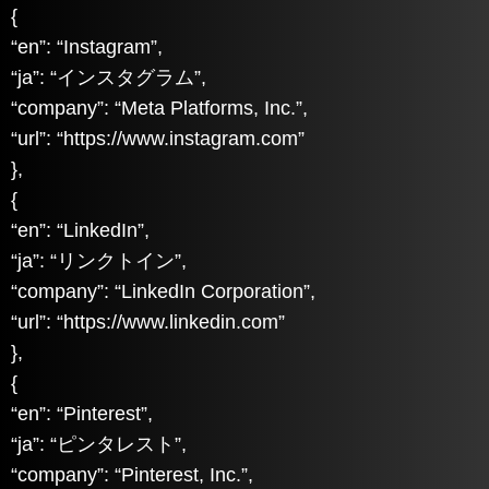
{
“en”: “Instagram”,
“ja”: “インスタグラム”,
“company”: “Meta Platforms, Inc.”,
“url”: “https://www.instagram.com”
},
{
“en”: “LinkedIn”,
“ja”: “リンクトイン”,
“company”: “LinkedIn Corporation”,
“url”: “https://www.linkedin.com”
},
{
“en”: “Pinterest”,
“ja”: “ピンタレスト”,
“company”: “Pinterest, Inc.”,