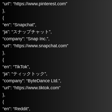
“url”: “https://www.pinterest.com”
},
{
“en”: “Snapchat”,
“ja”: “スナップチャット”,
“company”: “Snap Inc.”,
“url”: “https://www.snapchat.com”
},
{
“en”: “TikTok”,
“ja”: “ティックトック”,
“company”: “ByteDance Ltd.”,
“url”: “https://www.tiktok.com”
},
{
“en”: “Reddit”,