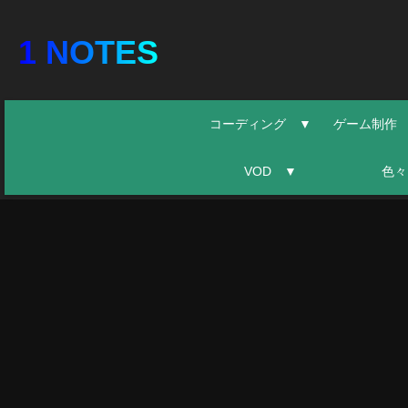
1 NOTES
コーディング ▼
ゲーム制作
VOD ▼
色々