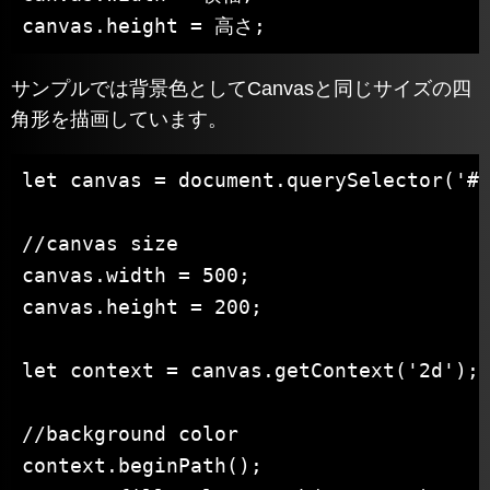
canvas.height = 高さ;
サンプルでは背景色としてCanvasと同じサイズの四
角形を描画しています。
let canvas = document.querySelector('#c
//canvas size

canvas.width = 500;

canvas.height = 200;

let context = canvas.getContext('2d');

//background color

context.beginPath();
