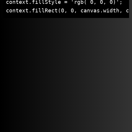
context.fillStyle = 'rgb( 0, 0, 0)';

context.fillRect(0, 0, canvas.width, c