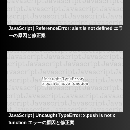
JavaScript | ReferenceError: alert is not defined エラ
ーの原因と修正案
JavaScript | Uncaught TypeError: x.push is not x
function エラーの原因と修正案