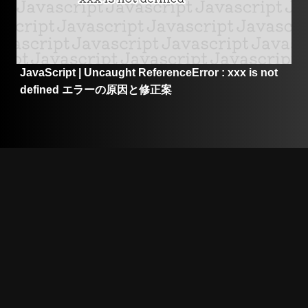
JavaScript | Uncaught ReferenceError : xxx is not
defined エラーの原因と修正案