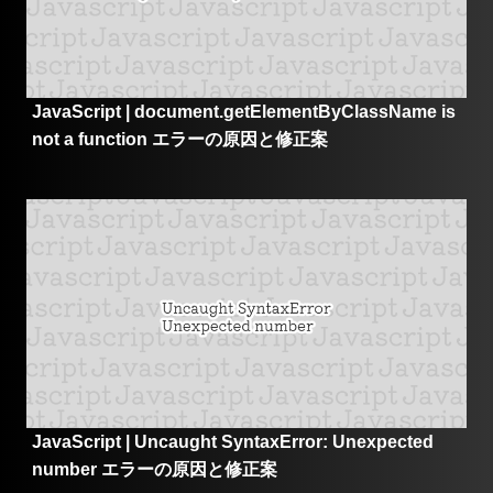
JavaScript | document.getElementByClassName is
not a function エラーの原因と修正案
JavaScript | Uncaught SyntaxError: Unexpected
number エラーの原因と修正案