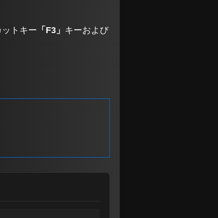
カットキー
「F3」
キーおよび