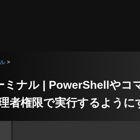
ナル
>
ターミナル | PowerShell
理者権限で実行するように