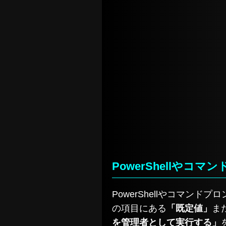
PowerShellや
PowerShellやコマン
の項目にある
「既定値」
ま
を管理者として実行する」