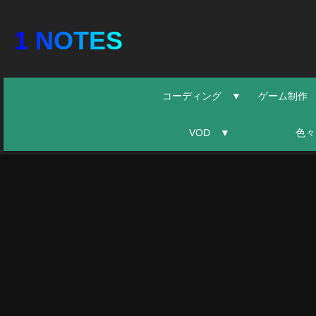
1 NOTES
コーディング ▼
ゲーム制作
VOD ▼
色々