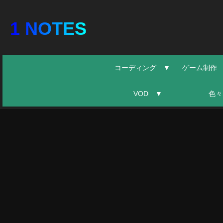
1 NOTES
コーディング ▼
ゲーム制作
VOD ▼
色々